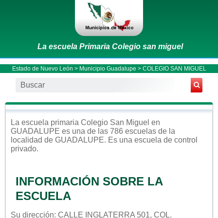
La escuela Primaria Colegio san miguel
Estado de Nuevo León
>
Municipio Guadalupe
> COLEGIO SAN MIGUEL
La escuela
primaria
Colegio San Miguel
en
GUADALUPE
es una de las 786 escuelas de la
localidad de
GUADALUPE
. Es una escuela de control
privado
.
INFORMACIÓN SOBRE LA
ESCUELA
Su dirección: CALLE INGLATERRA 501, COL.