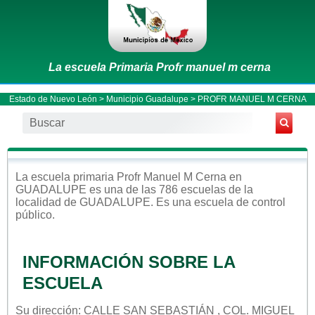
La escuela Primaria Profr manuel m cerna
Estado de Nuevo León
>
Municipio Guadalupe
> PROFR MANUEL M CERNA
La escuela
primaria
Profr Manuel M Cerna
en
GUADALUPE
es una de las 786 escuelas de la
localidad de
GUADALUPE
. Es una escuela de control
público
.
INFORMACIÓN SOBRE LA
ESCUELA
Su dirección: CALLE SAN SEBASTIÁN , COL. MIGUEL