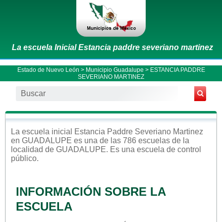
La escuela Inicial Estancia paddre severiano martinez
Estado de Nuevo León
>
Municipio Guadalupe
> ESTANCIA PADDRE
SEVERIANO MARTINEZ
La escuela
inicial
Estancia Paddre Severiano Martinez
en
GUADALUPE
es una de las 786 escuelas de la
localidad de
GUADALUPE
. Es una escuela de control
público
.
INFORMACIÓN SOBRE LA
ESCUELA