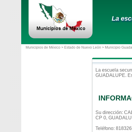
La esc
Municipios de México >
Estado de Nuevo León
>
Municipio Guad
La escuela
secun
GUADALUPE
. E
INFORMA
Su dirección: 
CP 0, GUADAL
Teléfono: 81832