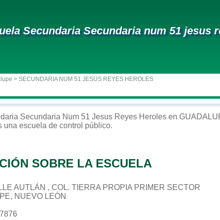
uela Secundaria Secundaria num 51 jesus r
alupe
> SECUNDARIA NUM 51 JESUS REYES HEROLES
daria
Secundaria Num 51 Jesus Reyes Heroles
en
GUADALU
s una escuela de control
público
.
CIÓN SOBRE LA ESCUELA
CALLE AUTLÁN , COL. TIERRA PROPIA PRIMER SECTOR
UPE, NUEVO LEÓN
67876