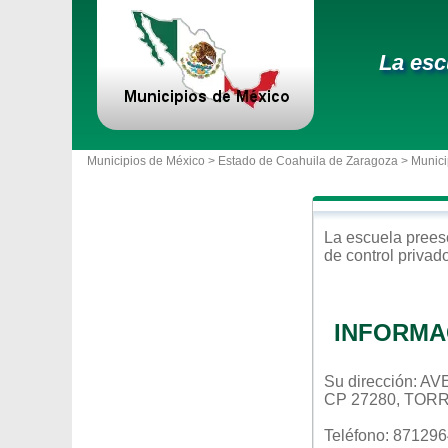
La esc
Municipios de México >
Estado de Coahuila de Zaragoza
>
Munici
La escuela
prees
de control
privad
INFORMA
Su dirección: 
CP 27280, TOR
Teléfono: 87129