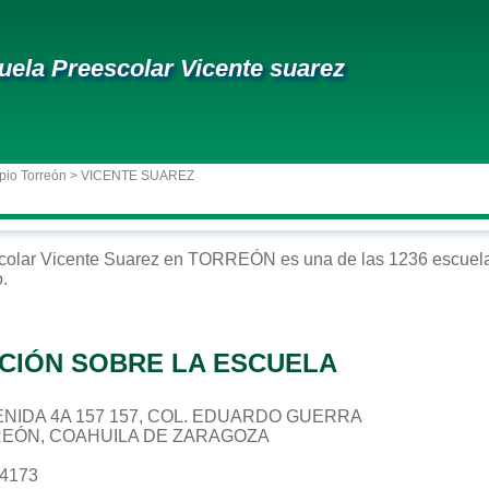
uela Preescolar Vicente suarez
pio Torreón
> VICENTE SUAREZ
colar
Vicente Suarez
en
TORREÓN
es una de las 1236 escuela
o
.
CIÓN SOBRE LA ESCUELA
AVENIDA 4A 157 157, COL. EDUARDO GUERRA
REÓN, COAHUILA DE ZARAGOZA
64173