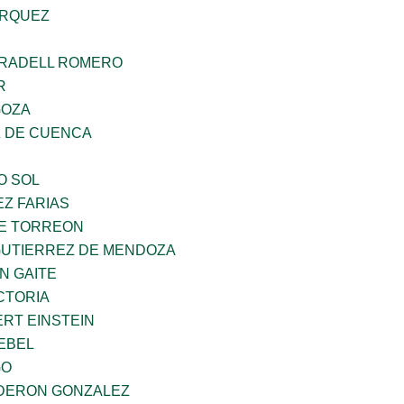
ARQUEZ
RRADELL ROMERO
R
GOZA
 DE CUENCA
O SOL
Z FARIAS
E TORREON
GUTIERREZ DE MENDOZA
N GAITE
CTORIA
ERT EINSTEIN
EBEL
GO
DERON GONZALEZ