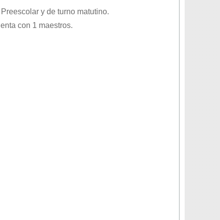
o
Preescolar
y de turno
matutino
.
uenta con 1 maestros.