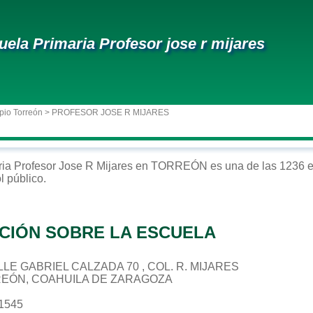
uela Primaria Profesor jose r mijares
pio Torreón
> PROFESOR JOSE R MIJARES
ria
Profesor Jose R Mijares
en
TORREÓN
es una de las 1236 e
ol
público
.
CIÓN SOBRE LA ESCUELA
CALLE GABRIEL CALZADA 70 , COL. R. MIJARES
REÓN, COAHUILA DE ZARAGOZA
11545