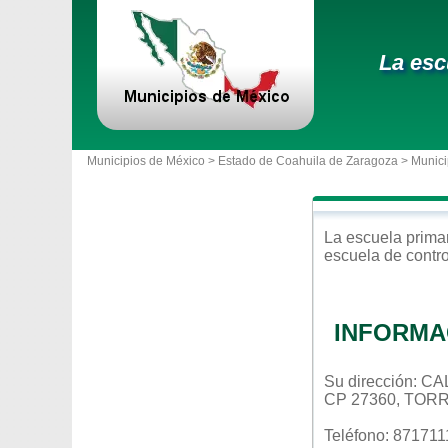
La esc
Municipios de México >
Estado de Coahuila de Zaragoza
>
Munici
La escuela
prima
escuela de contr
INFORMA
Su dirección: 
CP 27360, TOR
Teléfono: 87171