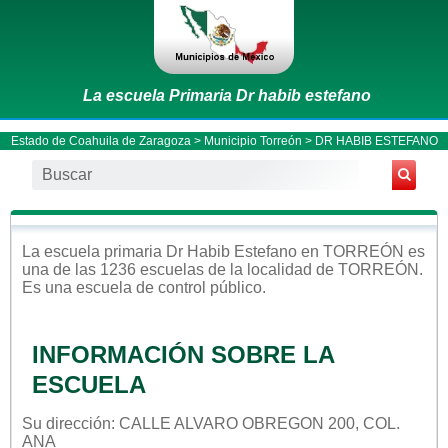
La escuela Primaria Dr habib estefano
Estado de Coahuila de Zaragoza
>
Municipio Torreón
> DR HABIB ESTEFANO
La escuela
primaria
Dr Habib Estefano
en
TORREÓN
es
una de las 1236 escuelas de la localidad de
TORREÓN
.
Es una escuela de control
público
.
INFORMACIÓN SOBRE LA
ESCUELA
Su dirección: CALLE ALVARO OBREGON 200, COL.
ANA