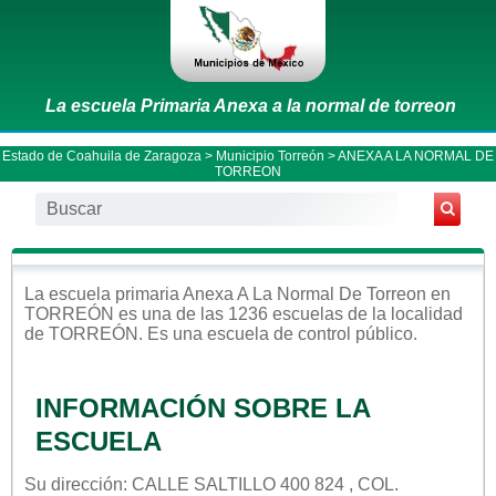
La escuela Primaria Anexa a la normal de torreon
Estado de Coahuila de Zaragoza
>
Municipio Torreón
> ANEXA A LA NORMAL DE
TORREON
La escuela
primaria
Anexa A La Normal De Torreon
en
TORREÓN
es una de las 1236 escuelas de la localidad
de
TORREÓN
. Es una escuela de control
público
.
INFORMACIÓN SOBRE LA
ESCUELA
Su dirección: CALLE SALTILLO 400 824 , COL.