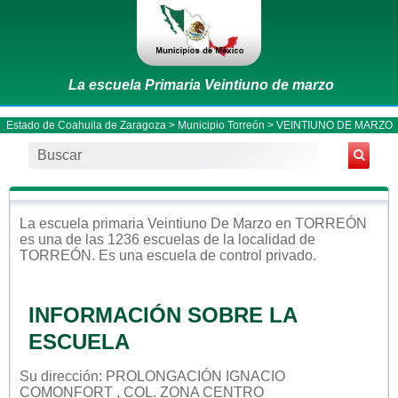
La escuela Primaria Veintiuno de marzo
Estado de Coahuila de Zaragoza
>
Municipio Torreón
> VEINTIUNO DE MARZO
La escuela
primaria
Veintiuno De Marzo
en
TORREÓN
es una de las 1236 escuelas de la localidad de
TORREÓN
. Es una escuela de control
privado
.
INFORMACIÓN SOBRE LA
ESCUELA
Su dirección: PROLONGACIÓN IGNACIO
COMONFORT , COL. ZONA CENTRO