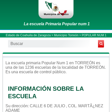
La escuela Primaria Popular num 1
Estado de Coahuila de Zaragoza
>
Municipio Torreón
> POPULAR NUM 1
La escuela
primaria
Popular Num 1
en
TORREÓN
es
una de las 1236 escuelas de la localidad de
TORREÓN
.
Es una escuela de control
público
.
INFORMACIÓN SOBRE LA
ESCUELA
Su dirección: CALLE 6 DE JULIO , COL. MARTÃ¿NEZ
ADAME