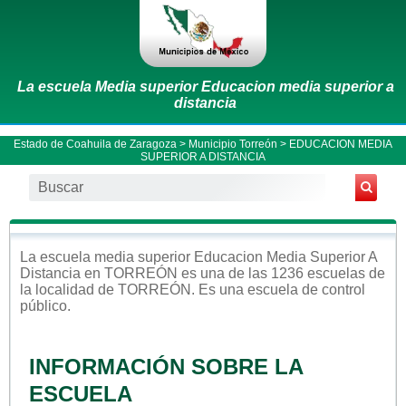
La escuela Media superior Educacion media superior a
distancia
Estado de Coahuila de Zaragoza
>
Municipio Torreón
> EDUCACION MEDIA
SUPERIOR A DISTANCIA
La escuela
media superior
Educacion Media Superior A
Distancia
en
TORREÓN
es una de las 1236 escuelas de
la localidad de
TORREÓN
. Es una escuela de control
público
.
INFORMACIÓN SOBRE LA
ESCUELA