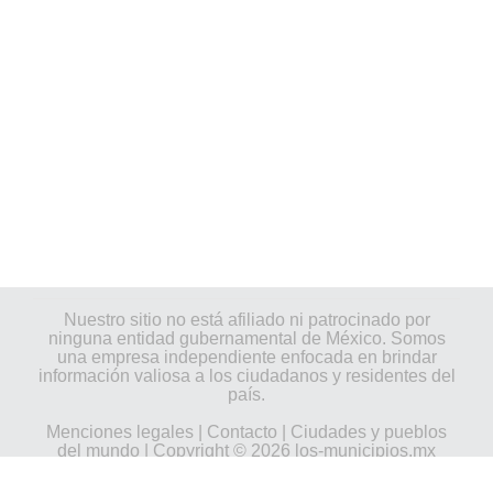
Nuestro sitio no está afiliado ni patrocinado por
ninguna entidad gubernamental de México. Somos
una empresa independiente enfocada en brindar
información valiosa a los ciudadanos y residentes del
país.
Menciones legales
|
Contacto
|
Ciudades y pueblos
del mundo
| Copyright © 2026 los-municipios.mx
Todos los derechos reservados