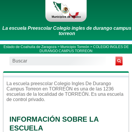
La escuela Preescolar Colegio ingles de durango campus
torreon
Estado de Coahuila de Zaragoza
>
Municipio Torreón
> COLEGIO INGLES DE
DURANGO CAMPUS TORREON
La escuela
preescolar
Colegio Ingles De Durango
Campus Torreon
en
TORREÓN
es una de las 1236
escuelas de la localidad de
TORREÓN
. Es una escuela
de control
privado
.
INFORMACIÓN SOBRE LA
ESCUELA