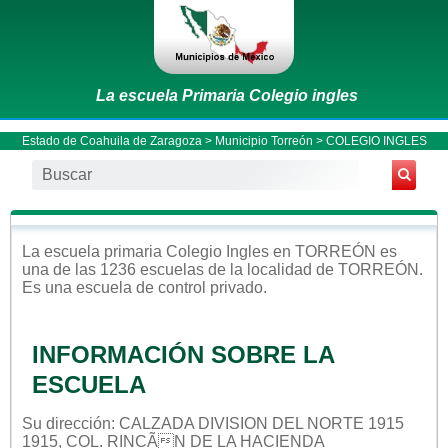
La escuela Primaria Colegio ingles
Estado de Coahuila de Zaragoza
>
Municipio Torreón
> COLEGIO INGLES
La escuela
primaria
Colegio Ingles
en
TORREÓN
es
una de las 1236 escuelas de la localidad de
TORREÓN
.
Es una escuela de control
privado
.
INFORMACIÓN SOBRE LA
ESCUELA
Su dirección: CALZADA DIVISION DEL NORTE 1915
1915, COL. RINCÃN DE LA HACIENDA