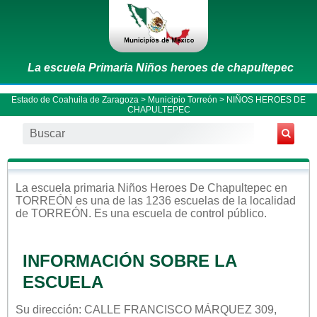
La escuela Primaria Niños heroes de chapultepec
Estado de Coahuila de Zaragoza
>
Municipio Torreón
> NIÑOS HEROES DE
CHAPULTEPEC
La escuela
primaria
Niños Heroes De Chapultepec
en
TORREÓN
es una de las 1236 escuelas de la localidad
de
TORREÓN
. Es una escuela de control
público
.
INFORMACIÓN SOBRE LA
ESCUELA
Su dirección: CALLE FRANCISCO MÁRQUEZ 309,