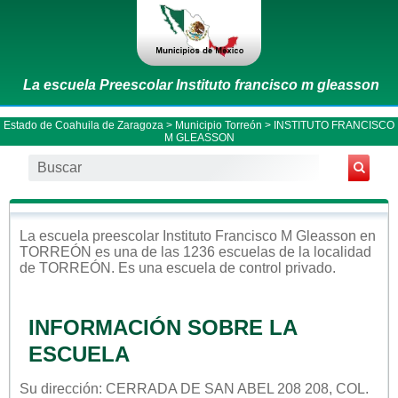
La escuela Preescolar Instituto francisco m gleasson
Estado de Coahuila de Zaragoza
>
Municipio Torreón
> INSTITUTO FRANCISCO
M GLEASSON
La escuela
preescolar
Instituto Francisco M Gleasson
en
TORREÓN
es una de las 1236 escuelas de la localidad
de
TORREÓN
. Es una escuela de control
privado
.
INFORMACIÓN SOBRE LA
ESCUELA
Su dirección: CERRADA DE SAN ABEL 208 208, COL.