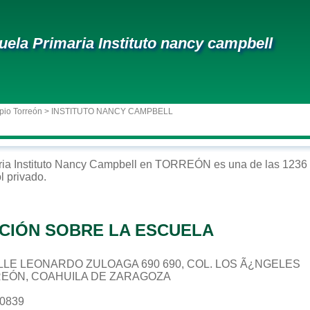
uela Primaria Instituto nancy campbell
pio Torreón
> INSTITUTO NANCY CAMPBELL
ria
Instituto Nancy Campbell
en
TORREÓN
es una de las 1236 
ol
privado
.
CIÓN SOBRE LA ESCUELA
CALLE LEONARDO ZULOAGA 690 690, COL. LOS Ã¿NGELES
REÓN, COAHUILA DE ZARAGOZA
80839