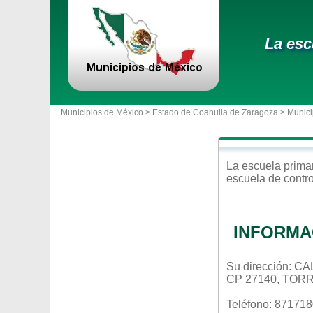
La esc
Municipios de México >
Estado de Coahuila de Zaragoza
>
Munici
La escuela
prima
escuela de contr
INFORMA
Su dirección: 
CP 27140, TOR
Teléfono: 87171