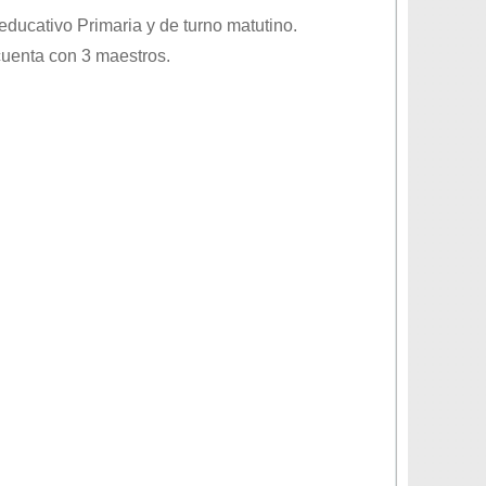
l educativo
Primaria
y de turno
matutino
.
cuenta con 3 maestros.