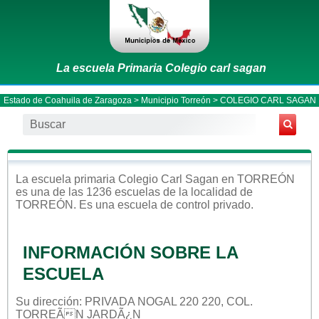
La escuela Primaria Colegio carl sagan
Estado de Coahuila de Zaragoza
>
Municipio Torreón
> COLEGIO CARL SAGAN
La escuela
primaria
Colegio Carl Sagan
en
TORREÓN
es una de las 1236 escuelas de la localidad de
TORREÓN
. Es una escuela de control
privado
.
INFORMACIÓN SOBRE LA
ESCUELA
Su dirección: PRIVADA NOGAL 220 220, COL.
TORREÃN JARDÃ¿N