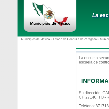
La esc
Municipios de México >
Estado de Coahuila de Zaragoza
>
Munici
La escuela
secun
escuela de contr
INFORMA
Su dirección: 
CP 27140, TOR
Teléfono: 87171