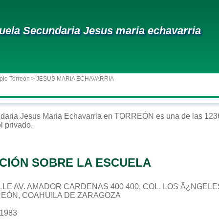
uela Secundaria Jesus maria echavarria
pio Torreón
> JESUS MARIA ECHAVARRIA
daria
Jesus Maria Echavarria
en
TORREÓN
es una de las 123
ol
privado
.
CIÓN SOBRE LA ESCUELA
CALLE AV. AMADOR CARDENAS 400 400, COL. LOS Ã¿NGELE
REÓN, COAHUILA DE ZARAGOZA
31983