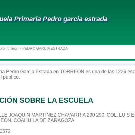
uela Primaria Pedro garcia estrada
pio Torreón
> PEDRO GARCIA ESTRADA
ria
Pedro Garcia Estrada
en
TORREÓN
es una de las 1236 esc
ol
público
.
CIÓN SOBRE LA ESCUELA
 CALLE JOAQUIN MARTINEZ CHAVARRIA 290 290, COL. L
REÓN, COAHUILA DE ZARAGOZA
60572