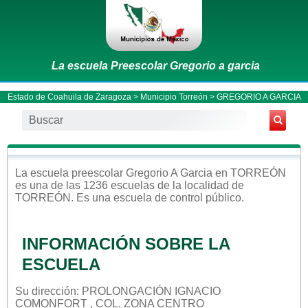
La escuela Preescolar Gregorio a garcia
Estado de Coahuila de Zaragoza
>
Municipio Torreón
> GREGORIO A GARCIA
La escuela
preescolar
Gregorio A Garcia
en
TORREÓN
es una de las 1236 escuelas de la localidad de
TORREÓN
. Es una escuela de control
público
.
INFORMACIÓN SOBRE LA
ESCUELA
Su dirección: PROLONGACIÓN IGNACIO
COMONFORT , COL. ZONA CENTRO