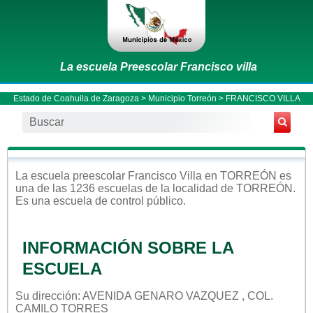
La escuela Preescolar Francisco villa
Estado de Coahuila de Zaragoza
>
Municipio Torreón
> FRANCISCO VILLA
La escuela
preescolar
Francisco Villa
en
TORREÓN
es
una de las 1236 escuelas de la localidad de
TORREÓN
.
Es una escuela de control
público
.
INFORMACIÓN SOBRE LA
ESCUELA
Su dirección: AVENIDA GENARO VAZQUEZ , COL.
CAMILO TORRES