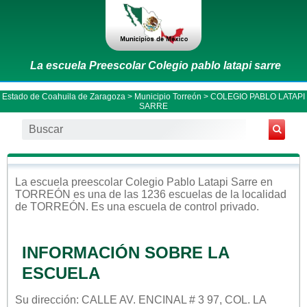
La escuela Preescolar Colegio pablo latapi sarre
Estado de Coahuila de Zaragoza
>
Municipio Torreón
> COLEGIO PABLO LATAPI
SARRE
La escuela
preescolar
Colegio Pablo Latapi Sarre
en
TORREÓN
es una de las 1236 escuelas de la localidad
de
TORREÓN
. Es una escuela de control
privado
.
INFORMACIÓN SOBRE LA
ESCUELA
Su dirección: CALLE AV. ENCINAL # 3 97, COL. LA