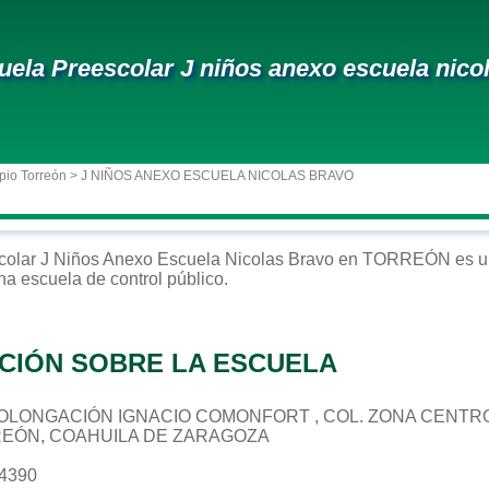
uela Preescolar J niños anexo escuela nico
pio Torreón
> J NIÑOS ANEXO ESCUELA NICOLAS BRAVO
colar
J Niños Anexo Escuela Nicolas Bravo
en
TORREÓN
es u
una escuela de control
público
.
CIÓN SOBRE LA ESCUELA
 PROLONGACIÓN IGNACIO COMONFORT , COL. ZONA CENTR
REÓN, COAHUILA DE ZARAGOZA
14390