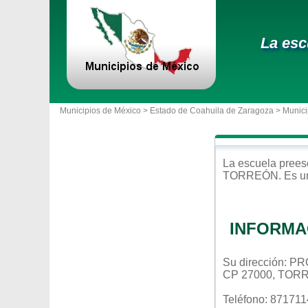
La esc
Municipios de México >
Estado de Coahuila de Zaragoza
>
Munici
La escuela
prees
TORREÓN
. Es 
INFORMA
Su dirección:
CP 27000, TOR
Teléfono: 87171