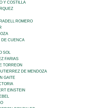
O Y COSTILLA
ARQUEZ
RRADELL ROMERO
R
GOZA
 DE CUENCA
O SOL
Z FARIAS
E TORREON
GUTIERREZ DE MENDOZA
N GAITE
CTORIA
ERT EINSTEIN
EBEL
GO