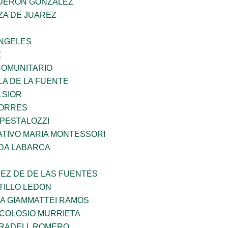
DERON GONZALEZ
ZA DE JUAREZ
ANGELES
Z
OMUNITARIO
LA DE LA FUENTE
LSIOR
TORRES
 PESTALOZZI
TIVO MARIA MONTESSORI
DA LABARCA
EZ DE DE LAS FUENTES
TILLO LEDON
NA GIAMMATTEI RAMOS
 COLOSIO MURRIETA
RRADELL ROMERO