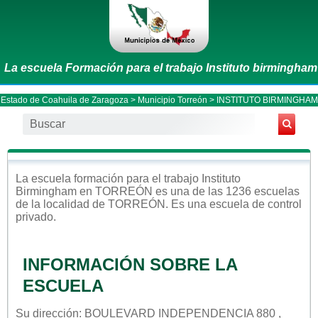
La escuela Formación para el trabajo Instituto birmingham
Estado de Coahuila de Zaragoza
>
Municipio Torreón
> INSTITUTO BIRMINGHAM
La escuela
formación para el trabajo
Instituto
Birmingham
en
TORREÓN
es una de las 1236 escuelas
de la localidad de
TORREÓN
. Es una escuela de control
privado
.
INFORMACIÓN SOBRE LA
ESCUELA
Su dirección: BOULEVARD INDEPENDENCIA 880 ,