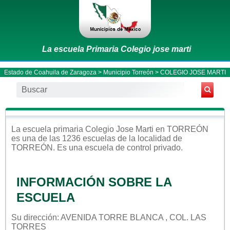
La escuela Primaria Colegio jose marti
Estado de Coahuila de Zaragoza
>
Municipio Torreón
> COLEGIO JOSE MARTI
La escuela
primaria
Colegio Jose Marti
en
TORREÓN
es una de las 1236 escuelas de la localidad de
TORREÓN
. Es una escuela de control
privado
.
INFORMACIÓN SOBRE LA
ESCUELA
Su dirección: AVENIDA TORRE BLANCA , COL. LAS
TORRES