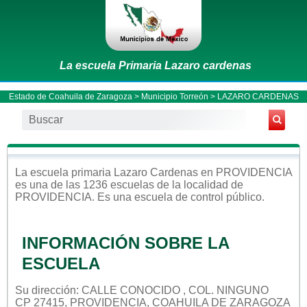
La escuela Primaria Lazaro cardenas
Estado de Coahuila de Zaragoza
>
Municipio Torreón
> LAZARO CARDENAS
La escuela
primaria
Lazaro Cardenas
en
PROVIDENCIA
es una de las 1236 escuelas de la localidad de
PROVIDENCIA
. Es una escuela de control
público
.
INFORMACIÓN SOBRE LA
ESCUELA
Su dirección: CALLE CONOCIDO , COL. NINGUNO
CP 27415, PROVIDENCIA, COAHUILA DE ZARAGOZA