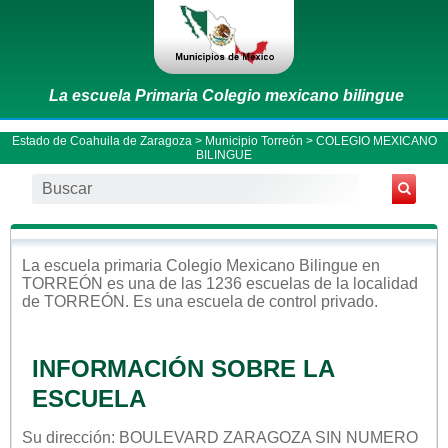
La escuela Primaria Colegio mexicano bilingue
Estado de Coahuila de Zaragoza
>
Municipio Torreón
> COLEGIO MEXICANO
BILINGUE
La escuela
primaria
Colegio Mexicano Bilingue
en
TORREÓN
es una de las 1236 escuelas de la localidad
de
TORREÓN
. Es una escuela de control
privado
.
INFORMACIÓN SOBRE LA
ESCUELA
Su dirección: BOULEVARD ZARAGOZA SIN NUMERO