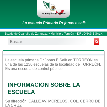
La escuela Primaria Dr jonas e salk
Estado de Coahuila de Zaragoza
>
Municipio Torreón
> DR JONAS E SALK
La escuela
primaria
Dr Jonas E Salk
en
TORREÓN
es
una de las 1236 escuelas de la localidad de
TORREÓN
.
Es una escuela de control
público
.
INFORMACIÓN SOBRE LA
ESCUELA
Su dirección: CALLE AV. MORELOS , COL. CERRO DE
LA CRUZ