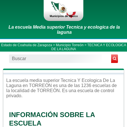
La escuela Media superior Tecnica y ecologica de la
laguna
Estado de Coahuila de Zaragoza
>
Municipio Torreón
> TECNICA Y ECOLOGICA
DE LA LAGUNA
La escuela
media superior
Tecnica Y Ecologica De La
Laguna
en
TORREÓN
es una de las 1236 escuelas de
la localidad de
TORREÓN
. Es una escuela de control
privado
.
INFORMACIÓN SOBRE LA
ESCUELA