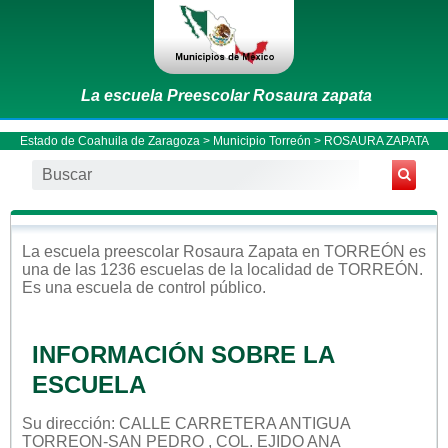
La escuela Preescolar Rosaura zapata
Estado de Coahuila de Zaragoza
>
Municipio Torreón
> ROSAURA ZAPATA
La escuela
preescolar
Rosaura Zapata
en
TORREÓN
es
una de las 1236 escuelas de la localidad de
TORREÓN
.
Es una escuela de control
público
.
INFORMACIÓN SOBRE LA
ESCUELA
Su dirección: CALLE CARRETERA ANTIGUA
TORREON-SAN PEDRO , COL. EJIDO ANA