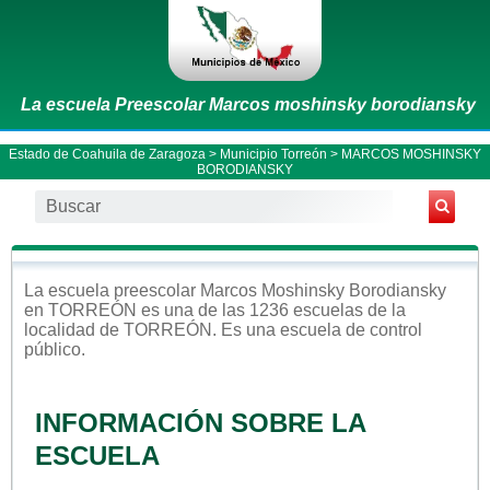
La escuela Preescolar Marcos moshinsky borodiansky
Estado de Coahuila de Zaragoza
>
Municipio Torreón
> MARCOS MOSHINSKY
BORODIANSKY
La escuela
preescolar
Marcos Moshinsky Borodiansky
en
TORREÓN
es una de las 1236 escuelas de la
localidad de
TORREÓN
. Es una escuela de control
público
.
INFORMACIÓN SOBRE LA
ESCUELA