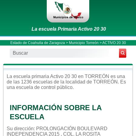
La escuela Primaria Activo 20 30
Estado de Coahuila de Zaragoza
>
Municipio Torreón
> ACTIVO 20 30
La escuela
primaria
Activo 20 30
en
TORREÓN
es una
de las 1236 escuelas de la localidad de
TORREÓN
. Es
una escuela de control
público
.
INFORMACIÓN SOBRE LA
ESCUELA
Su dirección: PROLONGACIÓN BOULEVARD
INDEPENDENCIA 2015 , COL. LA ROSITA