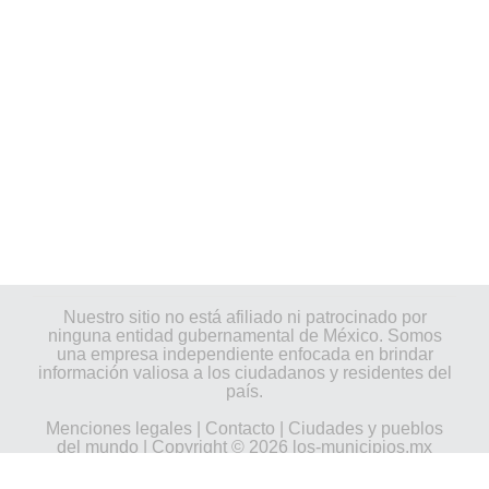
Nuestro sitio no está afiliado ni patrocinado por
ninguna entidad gubernamental de México. Somos
una empresa independiente enfocada en brindar
información valiosa a los ciudadanos y residentes del
país.
Menciones legales
|
Contacto
|
Ciudades y pueblos
del mundo
| Copyright © 2026 los-municipios.mx
Todos los derechos reservados