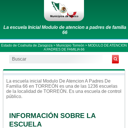
La escuela Inicial Modulo de atencion a padres de familia
66
Estado de Coahuila de Zaragoza
>
Municipio Torreón
> MODULO DE ATENCION
A PADRES DE FAMILIA 66
La escuela
inicial
Modulo De Atencion A Padres De
Familia 66
en
TORREÓN
es una de las 1236 escuelas
de la localidad de
TORREÓN
. Es una escuela de control
público
.
INFORMACIÓN SOBRE LA
ESCUELA