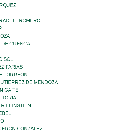
ARQUEZ
RRADELL ROMERO
R
GOZA
 DE CUENCA
O SOL
Z FARIAS
E TORREON
GUTIERREZ DE MENDOZA
N GAITE
CTORIA
ERT EINSTEIN
EBEL
GO
DERON GONZALEZ