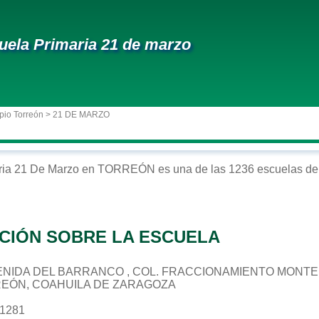
uela Primaria 21 de marzo
pio Torreón
> 21 DE MARZO
ria
21 De Marzo
en
TORREÓN
es una de las 1236 escuelas de 
CIÓN SOBRE LA ESCUELA
 AVENIDA DEL BARRANCO , COL. FRACCIONAMIENTO MONT
REÓN, COAHUILA DE ZARAGOZA
31281