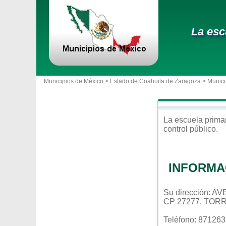
La esc
Municipios de México >
Estado de Coahuila de Zaragoza
>
Munici
La escuela
prima
control
público
.
INFORMA
Su dirección:
CP 27277, TOR
Teléfono: 87126