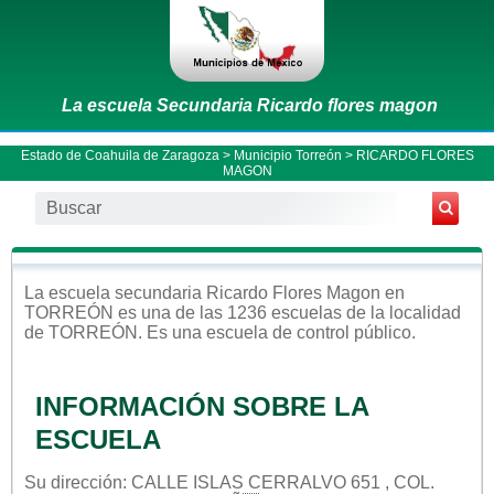
La escuela Secundaria Ricardo flores magon
Estado de Coahuila de Zaragoza
>
Municipio Torreón
> RICARDO FLORES
MAGON
La escuela
secundaria
Ricardo Flores Magon
en
TORREÓN
es una de las 1236 escuelas de la localidad
de
TORREÓN
. Es una escuela de control
público
.
INFORMACIÓN SOBRE LA
ESCUELA
Su dirección: CALLE ISLAS CERRALVO 651 , COL.