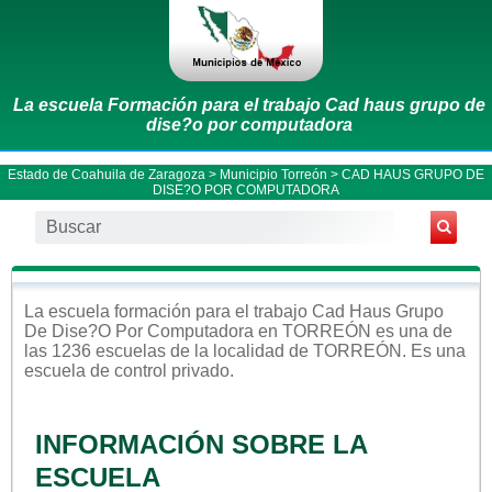
La escuela Formación para el trabajo Cad haus grupo de
dise?o por computadora
Estado de Coahuila de Zaragoza
>
Municipio Torreón
> CAD HAUS GRUPO DE
DISE?O POR COMPUTADORA
La escuela
formación para el trabajo
Cad Haus Grupo
De Dise?o Por Computadora
en
TORREÓN
es una de
las 1236 escuelas de la localidad de
TORREÓN
. Es una
escuela de control
privado
.
INFORMACIÓN SOBRE LA
ESCUELA