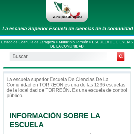
La escuela Superior Escuela de ciencias de la comunidad
Estado de Coahuila de Zaragoza
>
Municipio Torreón
> ESCUELA DE CIENCIAS
DE LA COMUNIDAD
La escuela
superior
Escuela De Ciencias De La
Comunidad
en
TORREÓN
es una de las 1236 escuelas
de la localidad de
TORREÓN
. Es una escuela de control
público
.
INFORMACIÓN SOBRE LA
ESCUELA