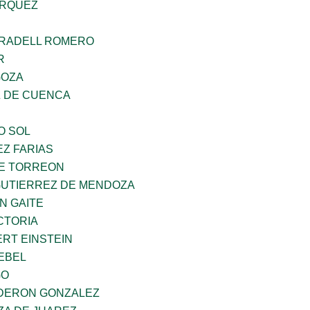
ARQUEZ
RRADELL ROMERO
R
GOZA
 DE CUENCA
O SOL
Z FARIAS
E TORREON
GUTIERREZ DE MENDOZA
N GAITE
CTORIA
ERT EINSTEIN
EBEL
GO
DERON GONZALEZ