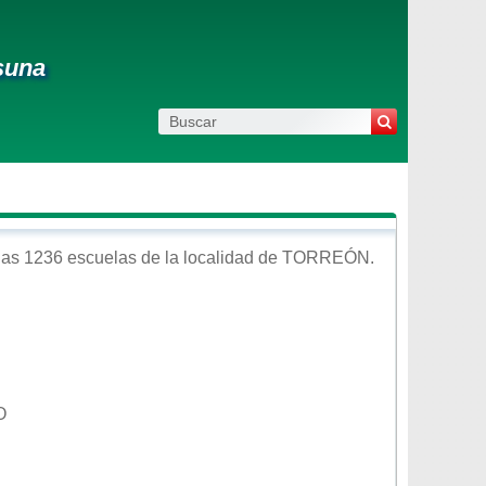
osuna
las 1236 escuelas de la localidad de
TORREÓN
.
O