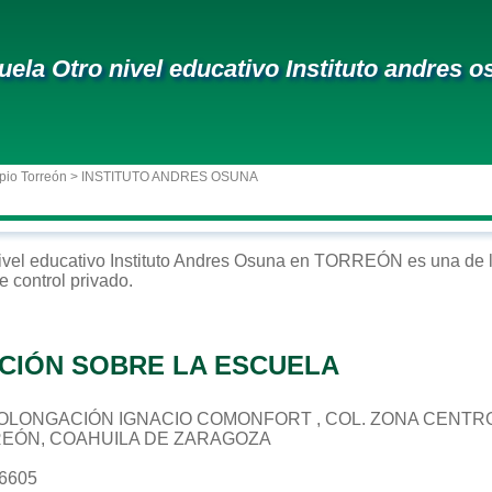
uela Otro nivel educativo Instituto andres 
pio Torreón
> INSTITUTO ANDRES OSUNA
ivel educativo
Instituto Andres Osuna
en
TORREÓN
es una de 
e control
privado
.
CIÓN SOBRE LA ESCUELA
 PROLONGACIÓN IGNACIO COMONFORT , COL. ZONA CENTR
REÓN, COAHUILA DE ZARAGOZA
96605