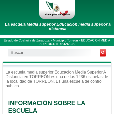
La escuela Media superior Educacion media superior a
distancia
Estado de Coahuila de Zaragoza
>
Municipio Torreón
> EDUCACION MEDIA
SUPERIOR A DISTANCIA
La escuela
media superior
Educacion Media Superior A
Distancia
en
TORREÓN
es una de las 1236 escuelas de
la localidad de
TORREÓN
. Es una escuela de control
público
.
INFORMACIÓN SOBRE LA
ESCUELA