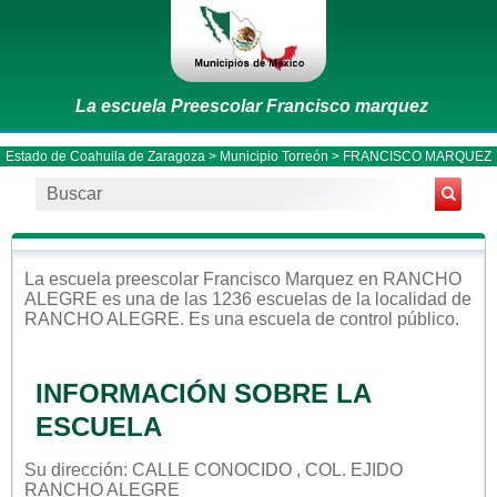
La escuela Preescolar Francisco marquez
Estado de Coahuila de Zaragoza
>
Municipio Torreón
> FRANCISCO MARQUEZ
La escuela
preescolar
Francisco Marquez
en
RANCHO
ALEGRE
es una de las 1236 escuelas de la localidad de
RANCHO ALEGRE
. Es una escuela de control
público
.
INFORMACIÓN SOBRE LA
ESCUELA
Su dirección: CALLE CONOCIDO , COL. EJIDO
RANCHO ALEGRE