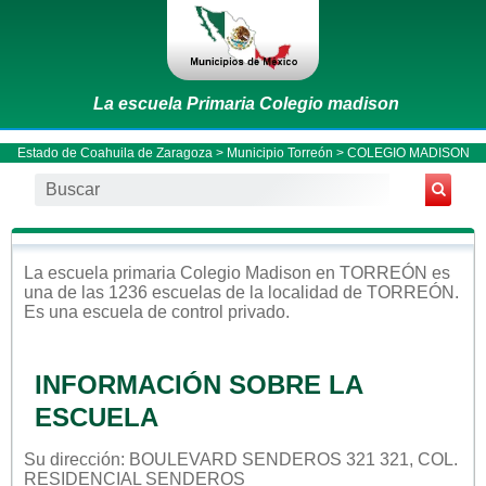
La escuela Primaria Colegio madison
Estado de Coahuila de Zaragoza
>
Municipio Torreón
> COLEGIO MADISON
La escuela
primaria
Colegio Madison
en
TORREÓN
es
una de las 1236 escuelas de la localidad de
TORREÓN
.
Es una escuela de control
privado
.
INFORMACIÓN SOBRE LA
ESCUELA
Su dirección: BOULEVARD SENDEROS 321 321, COL.
RESIDENCIAL SENDEROS