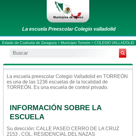
La escuela Preescolar Colegio valladolid
Estado de Coahuila de Zaragoza
>
Municipio Torreón
> COLEGIO VALLADOLID
La escuela
preescolar
Colegio Valladolid
en
TORREÓN
es una de las 1236 escuelas de la localidad de
TORREÓN
. Es una escuela de control
privado
.
INFORMACIÓN SOBRE LA
ESCUELA
Su dirección: CALLE PASEO CERRO DE LA CRUZ
2153 , COL. RESIDENCIAL DEL NAZAS