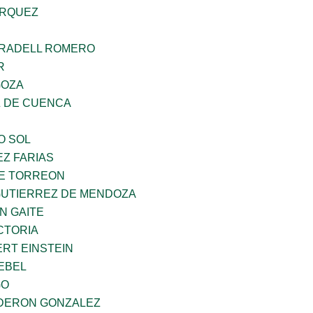
ARQUEZ
RRADELL ROMERO
R
GOZA
 DE CUENCA
O SOL
Z FARIAS
E TORREON
GUTIERREZ DE MENDOZA
N GAITE
CTORIA
ERT EINSTEIN
EBEL
GO
DERON GONZALEZ