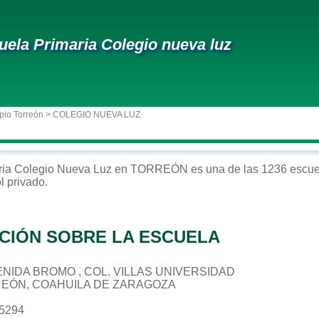
uela Primaria Colegio nueva luz
pio Torreón
> COLEGIO NUEVA LUZ
ria
Colegio Nueva Luz
en
TORREÓN
es una de las 1236 escue
ol
privado
.
CIÓN SOBRE LA ESCUELA
AVENIDA BROMO , COL. VILLAS UNIVERSIDAD
REÓN, COAHUILA DE ZARAGOZA
35294