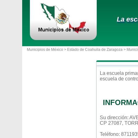
La esc
Municipios de México >
Estado de Coahuila de Zaragoza
>
Munici
La escuela
prima
escuela de contr
INFORMA
Su dirección: 
CP 27087, TOR
Teléfono: 87119