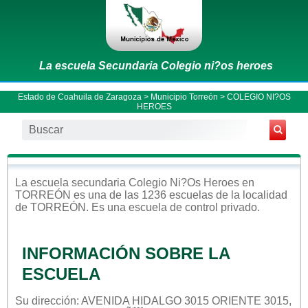
La escuela Secundaria Colegio ni?os heroes
Estado de Coahuila de Zaragoza
>
Municipio Torreón
> COLEGIO NI?OS
HEROES
La escuela
secundaria
Colegio Ni?os Heroes
en
TORREÓN
es una de las 1236 escuelas de la localidad
de
TORREÓN
. Es una escuela de control
privado
.
INFORMACIÓN SOBRE LA
ESCUELA
Su dirección: AVENIDA HIDALGO 3015 ORIENTE 3015,