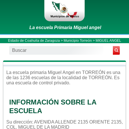
La escuela Primaria Miguel angel
Estado de Coahuila de Zaragoza
>
Municipio Torreón
> MIGUEL ANGEL
La escuela
primaria
Miguel Angel
en
TORREÓN
es una
de las 1236 escuelas de la localidad de
TORREÓN
. Es
una escuela de control
privado
.
INFORMACIÓN SOBRE LA
ESCUELA
Su dirección: AVENIDA ALLENDE 2135 ORIENTE 2135,
COL. MIGUEL DE LA MADRID