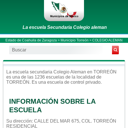
La escuela Secundaria Colegio aleman
Estado de Coahuila de Zaragoza
>
Municipio Torreón
> COLEGIO ALEMAN
La escuela
secundaria
Colegio Aleman
en
TORREÓN
es una de las 1236 escuelas de la localidad de
TORREÓN
. Es una escuela de control
privado
.
INFORMACIÓN SOBRE LA
ESCUELA
Su dirección: CALLE DEL MAR 675, COL. TORREÓN
RESIDENCIAL