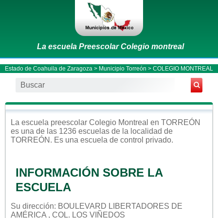
La escuela Preescolar Colegio montreal
Estado de Coahuila de Zaragoza
>
Municipio Torreón
> COLEGIO MONTREAL
La escuela
preescolar
Colegio Montreal
en
TORREÓN
es una de las 1236 escuelas de la localidad de
TORREÓN
. Es una escuela de control
privado
.
INFORMACIÓN SOBRE LA
ESCUELA
Su dirección: BOULEVARD LIBERTADORES DE
AMÉRICA , COL. LOS VIÑEDOS