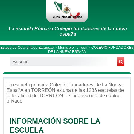
La escuela Primaria Colegio fundadores de la nueva
espa?a
Estado de Coahuila de Zaragoza
>
Municipio Torreón
> COLEGIO FUNDADORES
DE LA NUEVA ESPA?A
La escuela
primaria
Colegio Fundadores De La Nueva
Espa?a
en
TORREÓN
es una de las 1236 escuelas de
la localidad de
TORREÓN
. Es una escuela de control
privado
.
INFORMACIÓN SOBRE LA
ESCUELA