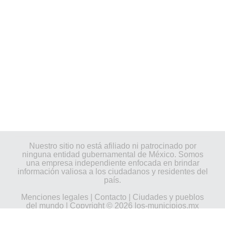
Nuestro sitio no está afiliado ni patrocinado por
ninguna entidad gubernamental de México. Somos
una empresa independiente enfocada en brindar
información valiosa a los ciudadanos y residentes del
país.
Menciones legales
|
Contacto
|
Ciudades y pueblos
del mundo
| Copyright © 2026 los-municipios.mx
Todos los derechos reservados