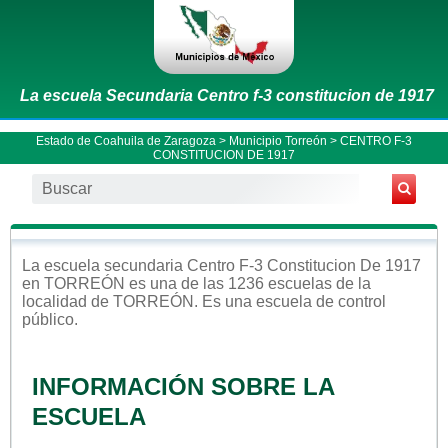
La escuela Secundaria Centro f-3 constitucion de 1917
Estado de Coahuila de Zaragoza
>
Municipio Torreón
> CENTRO F-3
CONSTITUCION DE 1917
La escuela
secundaria
Centro F-3 Constitucion De 1917
en
TORREÓN
es una de las 1236 escuelas de la
localidad de
TORREÓN
. Es una escuela de control
público
.
INFORMACIÓN SOBRE LA
ESCUELA