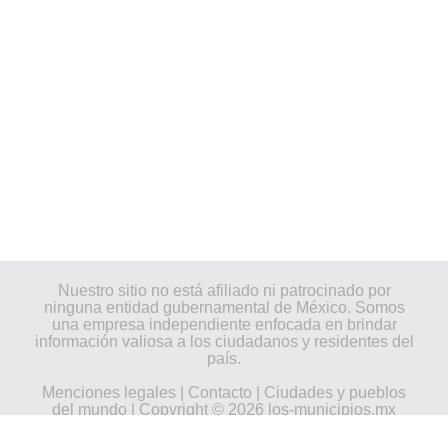
Nuestro sitio no está afiliado ni patrocinado por
ninguna entidad gubernamental de México. Somos
una empresa independiente enfocada en brindar
información valiosa a los ciudadanos y residentes del
país.
Menciones legales
|
Contacto
|
Ciudades y pueblos
del mundo
| Copyright © 2026 los-municipios.mx
Todos los derechos reservados