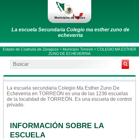
La escuela Secundaria Colegio ma esther zuno de
echeverria
Estado de Coahuila de Zaragoza
>
Municipio Torreón
> COLEGIO MA ESTHER
ZUNO DE ECHEVERRIA
La escuela
secundaria
Colegio Ma Esther Zuno De
Echeverria
en
TORREÓN
es una de las 1236 escuelas
de la localidad de
TORREÓN
. Es una escuela de control
privado
.
INFORMACIÓN SOBRE LA
ESCUELA